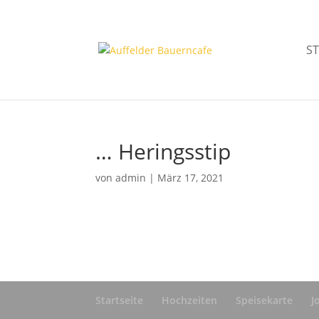
ST
… Heringsstip
von
admin
|
März 17, 2021
Startseite
Hochzeiten
Speisekarte
J