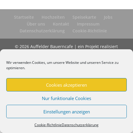
Startseite
Hochzeiten
Speisekarte
Jobs
Über uns
Kontakt
Impressum
Datenschutzerklärung
Cookie-Richtlinie
© 2026 Auffelder Bauerncafe | ein Projekt realisiert
von
Graphic Design Factory
Wir verwenden Cookies, um unsere Website und unseren Service zu
optimieren.
Cookies akzeptieren
Nur funktionale Cookies
Einstellungen anzeigen
Cookie-Richtlinie
Datenschutzerklärung